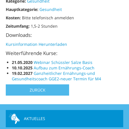
Kategorie:
Gesundheit
Hauptkategorie:
Gesundheit
Kosten:
Bitte telefonisch anmelden
Zeitumfang:
1,5-2 Stunden
Downloads:
Kursinformation Herunterladen
Weiterführende Kurse:
21.05.2020
Webinar Schüssler Salze Basis
10.10.2025
Aufbau zum Ernährungs-Coach
19.02.2027
Ganzheitlicher Ernährungs-und
Gesundheitscoach GGE2-neuer Termin für M4
ZURÜCK
AKTUELLES