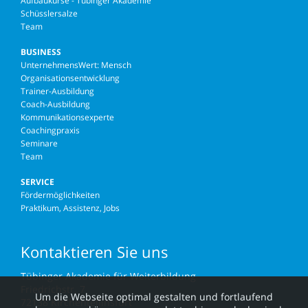
Aufbaukurse - Tübinger Akademie
Schüsslersalze
Team
BUSINESS
UnternehmensWert: Mensch
Organisationsentwicklung
Trainer-Ausbildung
Coach-Ausbildung
Kommunikationsexperte
Coachingpraxis
Seminare
Team
SERVICE
Fördermöglichkeiten
Praktikum, Assistenz, Jobs
Kontaktieren Sie uns
Tübinger Akademie für Weiterbildung
Friedrichstr. 7
Um die Webseite optimal gestalten und fortlaufend
72138 Kirchentellinsfurt