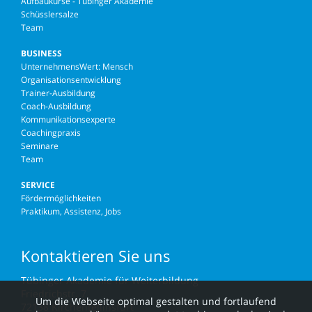
Aufbaukurse - Tübinger Akademie
Schüsslersalze
Team
BUSINESS
UnternehmensWert: Mensch
Organisationsentwicklung
Trainer-Ausbildung
Coach-Ausbildung
Kommunikationsexperte
Coachingpraxis
Seminare
Team
SERVICE
Fördermöglichkeiten
Praktikum, Assistenz, Jobs
Kontaktieren Sie uns
Tübinger Akademie für Weiterbildung
Friedrichstr. 7
Um die Webseite optimal gestalten und fortlaufend
72138 Kirchentellinsfurt