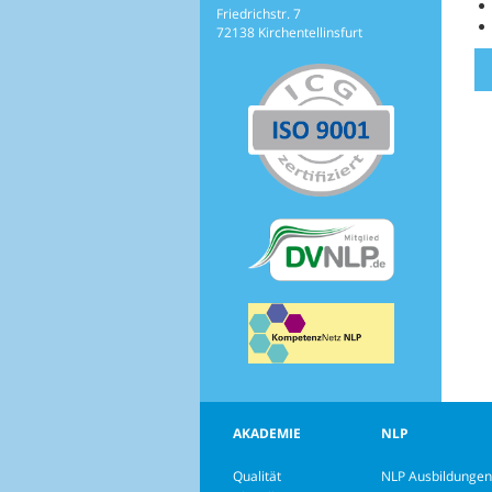
Friedrichstr. 7
72138 Kirchentellinsfurt
AKADEMIE
NLP
Qualität
NLP Ausbildungen