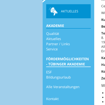
Ce
AKTUELLES
Wi
Ku
AKADEMIE
Be
Te
Qualität
8.
Aktuelles
19
Partner / Links
Al
Service
Er
Ka
FÖRDERMÖGLICHKEITEN
- TÜBINGER AKADEMIE
Ha
Ko
ESF
Bildungsurlaub
Ze
W
Alle Veranstaltungen
Kontakt