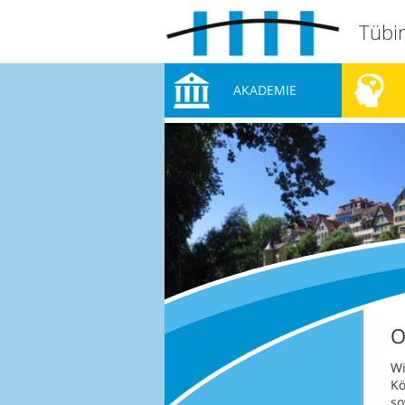
Tübi
AKADEMIE
O
Wi
Kö
so