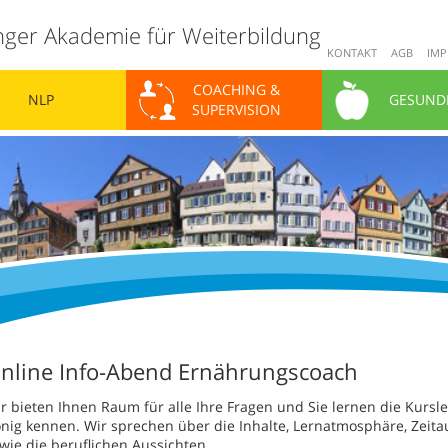
nger Akademie für Weiterbildung
KONTAKT
AGB
IMP
COACHING &
NLP
GESUND
SUPERVISION
nline Info-Abend Ernährungscoach
r bieten Ihnen Raum für alle Ihre Fragen und Sie lernen die Kurslei
nig kennen. Wir sprechen über die Inhalte, Lernatmosphäre, Zeit
wie die beruflichen Aussichten.